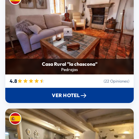
Casa Rural "la chascona"
Pedrajas
4.8
(22 Opiniones)
VER HOTEL