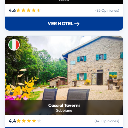
4.6
(85 Opiniones)
VER HOTEL
Casa al Taverni
Subbiano
4.4
(141 Opiniones)