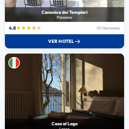
Canonica dei Templari
Piazzano
4.8
(51 Opiniones)
VER HOTEL
Casa al Lago
Lecco