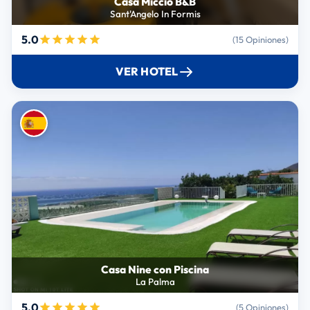
Casa Miccio B&B
Sant'Angelo In Formis
5.0
(15 Opiniones)
VER HOTEL
Casa Nine con Piscina
La Palma
5.0
(5 Opiniones)