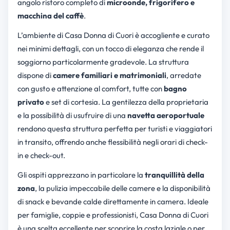
angolo ristoro completo di
microonde, frigorifero e
macchina del caffè
.
L’ambiente di Casa Donna di Cuori è accogliente e curato
nei minimi dettagli, con un tocco di eleganza che rende il
soggiorno particolarmente gradevole. La struttura
dispone di
camere familiari e matrimoniali
, arredate
con gusto e attenzione al comfort, tutte con
bagno
privato
e set di cortesia. La gentilezza della proprietaria
e la possibilità di usufruire di una
navetta aeroportuale
rendono questa struttura perfetta per turisti e viaggiatori
in transito, offrendo anche flessibilità negli orari di check-
in e check-out.
Gli ospiti apprezzano in particolare la
tranquillità della
zona
, la pulizia impeccabile delle camere e la disponibilità
di snack e bevande calde direttamente in camera. Ideale
per famiglie, coppie e professionisti, Casa Donna di Cuori
è una scelta eccellente per scoprire la costa laziale o per