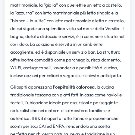
matrimoniale, la “gialla” con due letti e un letto a castello,
la “azzurra” con letto matrimoniale più letto singolo e la
“bianca – la suite” con letto matrimoniale e letto a castello,
da cui si gode una splendida vista sul mare della Versilia. Il
bagno, dotato di doccia e servizi, è in comune e situato nel
corridoio. La colazione è servita in un ambiente
accogliente, ed è disponibile un servizio bar. La struttura
offre inoltre comodità come parcheggio, riscaldamento,
Wi-Fi, asciugacapelli, lavanderia e possibilità di cucina,
incluse opzioni per celiaci o vegani su richiesta anticipata.
Gli ospiti apprezzano l’
ospitalità calorosa
, la cucina
tradizionale toscana con piatti fatti in casa come ravioli e
tortelli, l’ubicazione ideale per escursioni e passeggiate
naturalistiche nei dintorni e l’atmosfera familiare e
autentica. Il B&B è aperto tutto l’anno e propone anche
sconti per soci CAI ed ENPA, rendendolo una scelta
perfetta per chi cerca natura, relax e tradizione in un