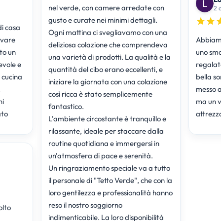
nel verde, con camere arredate con
2 
gusto e curate nei minimi dettagli.
di casa
Ogni mattina ci svegliavamo con una
ovare
Abbiamo
deliziosa colazione che comprendeva
to un
uno sma
una varietà di prodotti. La qualità e la
evole e
regalat
quantità del cibo erano eccellenti, e
 cucina
bella so
iniziare la giornata con una colazione
,
messo a
così ricca è stato semplicemente
hi
ma un v
fantastico.
ato
attrezza
L'ambiente circostante è tranquillo e
rilassante, ideale per staccare dalla
routine quotidiana e immergersi in
un'atmosfera di pace e serenità.
Un ringraziamento speciale va a tutto
il personale di "Tetto Verde", che con la
loro gentilezza e professionalità hanno
reso il nostro soggiorno
olto
indimenticabile. La loro disponibilità