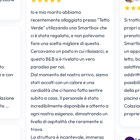
Io e mio marito abbiamo
recentemente alloggiato presso "Tetto
Si tratt
Verde" utilizzando una Smartbox che
propri 
ci è stata regalata, e non potevamo
prenota
fare una scelta migliore di questa.
Smartbo
Cercavamo un posto in cui rilassarci, e
un app
questo B&B si è rivelato un vero
letto, 
to
paradiso per noi.
salotti
e e con
Dal momento del nostro arrivo, siamo
addirit
stati accolti con un calore e una
possibil
cordialità che ci hanno fatto sentire
della p
olazione
subito a casa. Il personale è stato
piscina 
te …
incredibilmente disponibile e attento a
Colazio
ogni nostra esigenza, dimostrando un
propriet
livello di ospitalità che raramente si
trova.
La struttura è incantevole, immersa
Lo