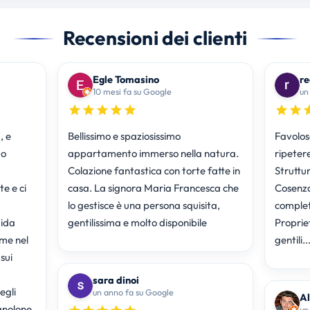
Recensioni dei clienti
Egle Tomasino
re
10 mesi fa su Google
un
, e
Bellissimo e spaziosissimo
Favolos
mo
appartamento immerso nella natura.
ripetere
Colazione fantastica con torte fatte in
Struttu
e e ci
casa. La signora Maria Francesca che
Cosenza
a
lo gestisce è una persona squisita,
completi
dida
gentilissima e molto disponibile
Propriet
ime nel
gentili.
sui
sara dinoi
egli
un anno fa su Google
Al
gnolone
un