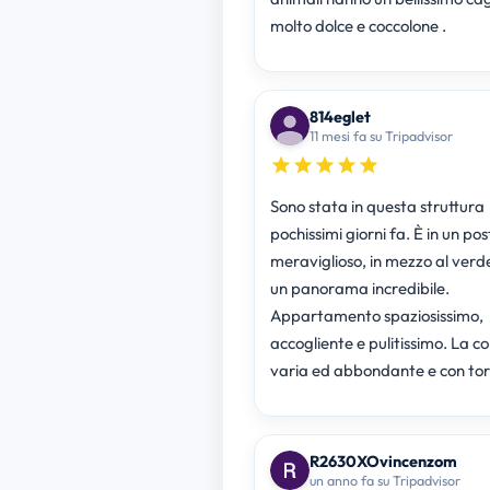
molto dolce e coccolone .
814eglet
11 mesi fa su Tripadvisor
Sono stata in questa struttura
pochissimi giorni fa. È in un pos
meraviglioso, in mezzo al verd
un panorama incredibile.
Appartamento spaziosissimo,
accogliente e pulitissimo. La c
varia ed abbondante e con tor
R2630XOvincenzom
un anno fa su Tripadvisor