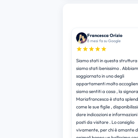
Francesca Orizio
8 mesi fa su Google
Siamo stati in questa struttura 
siamo stati benissimo . Abbia
soggiornato in uno degli
appartamenti molto accoglient
siamo sentiti a casa , la signor
Mariafrancesca è stata splen
come le sue figlie , disponibiliss
dare indicazioni e informazioni 
posti da visitare . Lo consiglio
vivamente, per chi è amante d
animali hanno un bellissimo ca