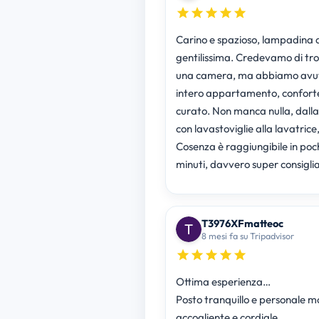
Carino e spazioso, lampadina 
gentilissima. Credevamo di tr
una camera, ma abbiamo avu
intero appartamento, confort
curato. Non manca nulla, dalla
con lavastoviglie alla lavatrice
Cosenza è raggiungibile in poc
minuti, davvero super consigli
T3976XFmatteoc
8 mesi fa su Tripadvisor
Ottima esperienza…
Posto tranquillo e personale m
accogliente e cordiale..