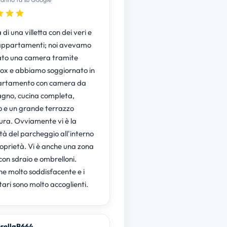
a di una villetta con dei veri e
appartamenti; noi avevamo
to una camera tramite
x e abbiamo soggiornato in
artamento con camera da
bagno, cucina completa,
no e un grande terrazzo
tura. Ovviamente vi è la
ità del parcheggio all'interno
roprietà. Vi è anche una zona
con sdraio e ombrelloni.
ne molto soddisfacente e i
ari sono molto accoglienti.
rellaB664