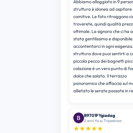
Abbiamo alloggiato in 9 person
struttura è idonea ad ospitare
comitive. Le foto ritraggono ci
troverete, quindi qualità prez
ottimale. La signora che ci ha a
stata gentilissima e disponibile
accontentarci in ogni esigenza
struttura dove puoi sentirti a c
piccola pecca dei bagnetti picco
colazione è un vero punto di for
dolce che salata. Il terrazzo
panoramico che affaccia sul m
allietato le serate passate in r
B9701FYgiadag
2 anni fa su Tripadvisor