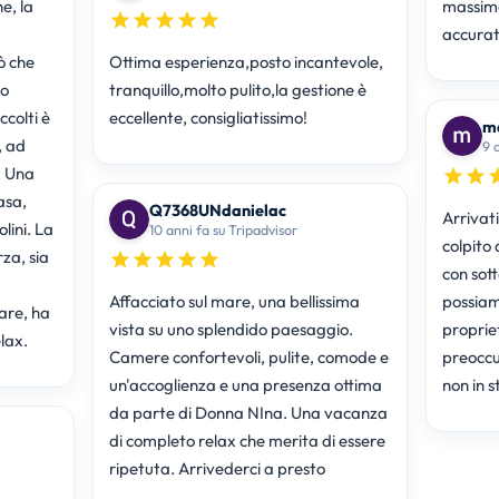
e, la
massima
accurat
ò che
Ottima esperienza,posto incantevole,
zo
tranquillo,molto pulito,la gestione è
ccolti è
eccellente, consigliatissimo!
m
, ad
9 
. Una
asa,
Q7368UNdanielac
Arrivati
lini. La
10 anni fa su Tripadvisor
colpito 
za, sia
con sott
Affacciato sul mare, una bellissima
possiamo
are, ha
vista su uno splendido paesaggio.
propriet
elax.
Camere confortevoli, pulite, comode e
preoccu
un'accoglienza e una presenza ottima
non in s
da parte di Donna NIna. Una vacanza
di completo relax che merita di essere
ripetuta. Arrivederci a presto