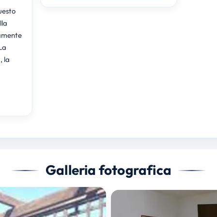
uesto
lla
ramente
La
, la
Galleria fotografica