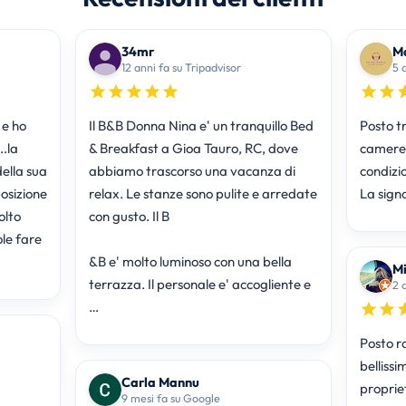
34mr
M
12 anni fa su Tripadvisor
5 
 e ho
Il B&B Donna Nina e' un tranquillo Bed
Posto tr
.la
& Breakfast a Gioa Tauro, RC, dove
camere 
della sua
abbiamo trascorso una vacanza di
condizi
posizione
relax. Le stanze sono pulite e arredate
La signo
olto
con gusto. Il B
&B e' molto luminoso con una bella
Mi
terrazza. Il personale e' accogliente e
2 
…
Posto r
bellissi
Carla Mannu
proprie
9 mesi fa su Google