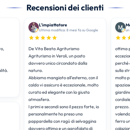
Recensioni dei clienti
L'impiattatore
Mo
Ultima modifica: 8 mesi fa su Google
un
vo,
De Vita Beata Agriturismo
ottima p
Agriturismo in Veroli, un posto
eccezio
davvero unico circondato dalla
perché d
lità.
natura.
sulla st
Abbiamo mangiato all'esterno, con il
molto pu
caldo vi assicuro è eccezionale, molto
spaziose
curato ed elegante con la giusta
giardin
atmosfera.
cordial
I primi e secondi sono il pezzo forte, io
prezzo.
personalmente ho preso una
volendo 
pappardella con ragù di selvaggina
ferro un
davvero ottimo e un garofolato di
colazion