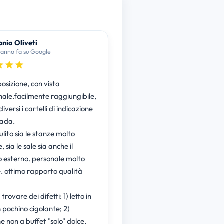
nia Oliveti
 anno fa su Google
osizione, con vista
nale.facilmente raggiungibile,
iversi i cartelli di indicazione
rada.
lito sia le stanze molto
, sia le sale sia anche il
o esterno. personale molto
e. ottimo rapporto qualità
trovare dei difetti: 1) letto in
 pochino cigolante; 2)
e non a buffet "solo" dolce,