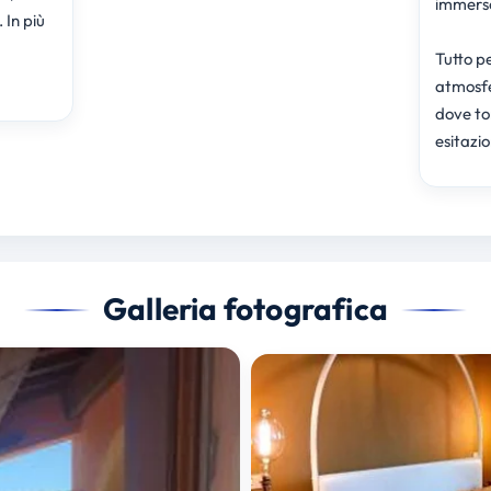
immerso
 In più
Tutto pe
atmosfe
dove to
esitazio
Galleria fotografica