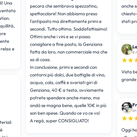
li! Una
pecora che sembrava spezzatino,
anche s
iventata
spettacolare! Non abbiamo preso
chiesto 
ation.
l'antipasto ma direttamente primi e
stati pr
uillità,
secondi. Tutto ottimo. Soddisfattissimo!
pre
Ottimi anche i vini e se vi posso
mente
consigliare a fine pasto, la Genziana
La
 relax e
fatta da loro, non commerciale ma che
6 
sa di casa.
In conclusione, primi e secondi con
Vista be
contorni più dolci, due bottiglie di vino,
grande 
acqua, cola, caffè e svariati giri di
Genziana, 40 € a testa, ovviamente
potrete spendere anche meno, ma
Fr
andò se magna bene, quelle 10€ in più
un
son ben spese. Quando ce vo ce vo!
A regà, super CONSIGLIATO!
eriali
 è
Oggi ho