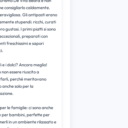
iturismo De Vita Beata e non
he consigliarlo caldamente.
ravigliosa. Gli antipasti erano
emente stupendi: ricchi, curati
o gustosi. I primi piatti si sono
 eccezionali, preparati con
nti freschissimi e sapori
i.
i e i dolci? Ancora meglio!
 non essere riuscito a
farli, perché meritavano
 anche solo per la
azione.
per le famiglie: ci sono anche
e per bambini, perfette per
nerli in un ambiente rilassato e