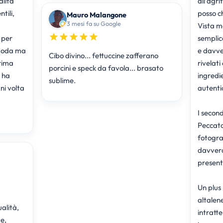
alità
all’agr
tili,
posso c
Mauro Malangone
3 mesi fa su Google
Vista me
 per
semplic
omoda ma
e davver
Cibo divino... fettuccine zafferano
rima
rivelati
porcini e speck da favola... brasato
i ha
ingredie
sublime.
i volta
autentic
I second
Peccato
fotogra
davvero
present
Un plus 
altalen
alità,
intratte
e,