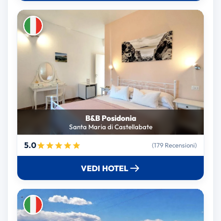
B&B Posidonia
Santa Maria di Castellabate
5.0
(179 Recensioni)
VEDI HOTEL