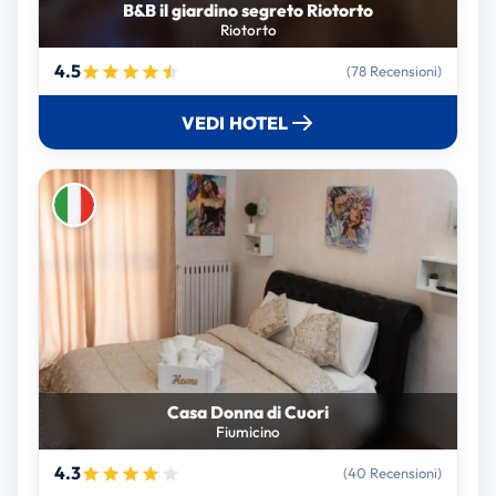
B&B il giardino segreto Riotorto
Riotorto
4.5
(78 Recensioni)
VEDI HOTEL
Casa Donna di Cuori
Fiumicino
4.3
(40 Recensioni)