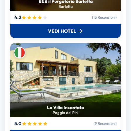
B&B il Purgatorio Barletta
Barletta
4.2
(15 Recensioni)
VEDI HOTEL
La Villa Incantata
Poggio dei Pini
5.0
(9 Recensioni)