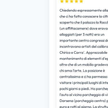
Chiedendo espressamente alla
che ci ha fatto conoscere la cit
scoperto che il palazzo la Racc
(un affittacamere) dove erav
alloggiati (per 3 notti) era un
importante centro congressi do
incontravano artisti del calibro
Chirico e Carra'. Apprezzabile i
mantenimento di elementi d'e
oltre che di un mobilio gradevo
chi ama l'arte. La posizione è
centralissima e ci ha permesso 
visitare i principali luoghi di int
pochi giorni a piedi. Ho parch
l'auto al vicino parcheggio di v
Darsena (parcheggio centro) p
euro e rotti al giorno. La strutt