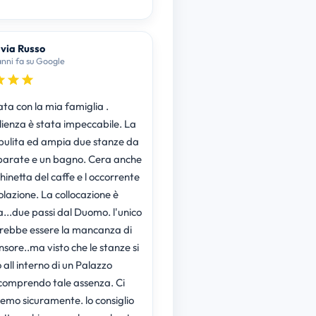
lvia Russo
anni fa su Google
ta con la mia famiglia .
lienza è stata impeccabile. La
pulita ed ampia due stanze da
 bagno. Cera anche
inetta del caffe e l occorrente
olazione. La collocazione è
a...due passi dal Duomo. l'unico
rebbe essere la mancanza di
sore..ma visto che le stanze si
l interno di un Palazzo
 comprendo tale assenza. Ci
remo sicuramente. lo consiglio