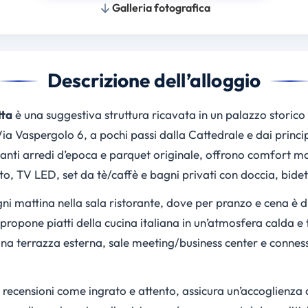
Galleria fotografica
Descrizione dell’alloggio
tta
è una suggestiva struttura ricavata in un palazzo storico 
ia Vaspergolo 6, a pochi passi dalla Cattedrale e dai princi
anti arredi d’epoca e parquet originale, offrono comfort m
o, TV LED, set da tè/caffè e bagni privati con doccia, bidet 
ni mattina nella sala ristorante, dove per pranzo e cena è dis
propone piatti della cucina italiana in un’atmosfera calda e t
una terrazza esterna, sale meeting/business center e conness
ù recensioni come ingrato e attento, assicura un’accoglienza 