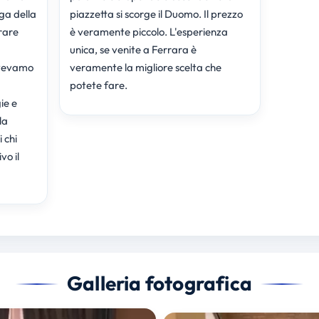
ga della
piazzetta si scorge il Duomo. Il prezzo
rare
è veramente piccolo. L'esperienza
unica, se venite a Ferrara è
Avevamo
veramente la migliore scelta che
potete fare.
ie e
la
i chi
vo il
Galleria fotografica