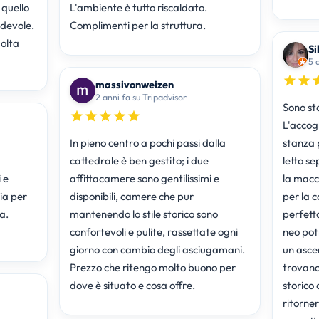
quello
L'ambiente è tutto riscaldato.
adevole.
Complimenti per la struttura.
molta
Si
5 
massivonweizen
2 anni fa su Tripadvisor
Sono sta
L'accog
In pieno centro a pochi passi dalla
stanza 
cattedrale è ben gestito; i due
letto separate e un
 e
affittacamere sono gentilissimi e
la macch
ia per
disponibili, camere che pur
per la c
a.
mantenendo lo stile storico sono
perfett
confortevoli e pulite, rassettate ogni
neo pot
giorno con cambio degli asciugamani.
un ascen
Prezzo che ritengo molto buono per
trovano al
dove è situato e cosa offre.
storico
ritorne