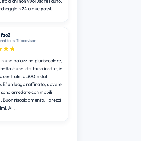
tto a chi non vuol usare l auto.
rcheggio h 24 a due passi.
afao2
anni fa su Tripadvisor
in una palazzina plurisecolare,
etta è una struttura in stile, in
o centrale, a 300m dal
. E' un luogo raffinato, dove le
sono arredate con mobili
. Buon riscaldamento. I prezzi
imi. Al …