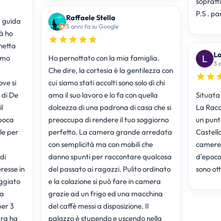
soprattu
P.S . pa
Raffaele Stella
 guida
5 anni fa su Google
tà ho
hetta
L
amo
Ho pernottato con la mia famiglia.
3 
Che dire, la cortesia è la gentilezza con
ve si
cui siamo stati accolti sono solo di chi
 di De
ama il suo lavoro e lo fa con quella
Situata 
l
dolcezza di una padrona di casa che si
La Racch
poca
preoccupa di rendere il tuo soggiorno
un punt
le per
perfetto. La camera grande arredata
Castello
con semplicità ma con mobili che
camere 
di
danno spunti per raccontare qualcosa
d'epoca
eresse in
del passato ai ragazzi. Pulito ordinato
sono ott
eggiato
e la colazione si può fare in camera
ia
grazie ad un frigo ed una macchina
er 3
del caffè messi a disposizione. Il
ura ha
palazzo è stupendo e uscendo nella