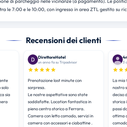
spone di parcheggio nelle vicinanze (a pagamento). Le politic
ra le 7:00 e le 10:00, con ingresso in area ZTL gestito su ric
Recensioni dei clienti
DirettoreHotel
4
un anno fa su Tripadvisor
3 
ente
Prenotazione last minute con
La mia 
 solo
sorpresa.
nostro 
ica sia
Le nostre aspettative sono state
deciso 
amera
soddisfatte. Location fantastica in
storica 
pieno centro storico a Ferrara.
passi da
Camera con letto comodo, servizi in
ottima a
camera con accessori e ciabattine .
comodo, 