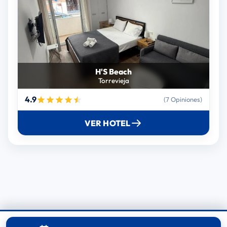
H'S Beach
Torrevieja
4.9
(7 Opiniones)
VER HOTEL
© 2025 RoomReserve.online. Todos los derechos reservados.