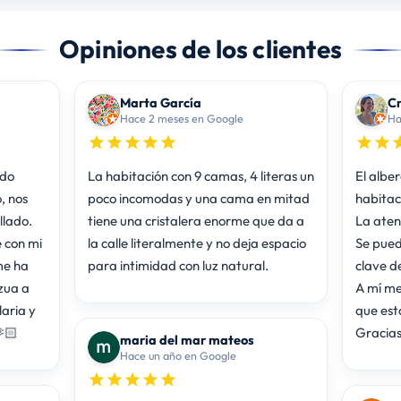
Opiniones de los clientes
Marta García
Cr
Hace 2 meses en Google
Ha
ido
La habitación con 9 camas, 4 literas un
El albe
, nos
poco incomodas y una cama en mitad
habitac
llado.
tiene una cristalera enorme que da a
La aten
 con mi
la calle literalmente y no deja espacio
Se pued
para intimidad con luz natural.
clave d
zua a
A mí me
aria y
que est
🏻
Gracias
maria del mar mateos
Hace un año en Google