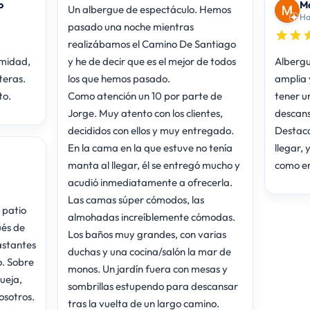
o
Ma
Un albergue de espectáculo. Hemos
Ha
pasado una noche mientras
realizábamos el Camino De Santiago
imidad,
y he de decir que es el mejor de todos
Albergu
iteras.
los que hemos pasado.
amplia 
to.
Como atención un 10 por parte de
tener u
Jorge. Muy atento con los clientes,
descans
decididos con ellos y muy entregado.
Destaca
En la cama en la que estuve no tenía
llegar, 
manta al llegar, él se entregó mucho y
como en
acudió inmediatamente a ofrecerla.
Las camas súper cómodos, las
 patio
almohadas increíblemente cómodas.
ués de
Los baños muy grandes, con varias
astantes
duchas y una cocina/salón la mar de
. Sobre
monos. Un jardín fuera con mesas y
ueja,
sombrillas estupendo para descansar
osotros.
tras la vuelta de un largo camino.