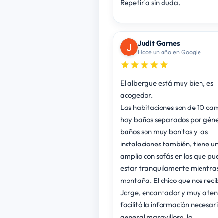
Repetiría sin duda.
Judit Garnes
Hace un año en Google
El albergue está muy bien, es
acogedor.
Las habitaciones son de 10 ca
hay baños separados por géne
baños son muy bonitos y las
instalaciones también, tiene un
amplio con sofás en los que pu
estar tranquilamente mientras
montaña. El chico que nos recib
Jorge, encantador y muy atent
facilitó la información necesar
general maravilloso, lo