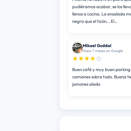
pudiéramos acabar, se los lle
llenos a cocina. La ensalada m
negra que el tizón... El…
Mikael Guddal
Hace 7 meses en Google
Buen café y muy buen parking
camiones sobre todo. Buena t
jamones alado