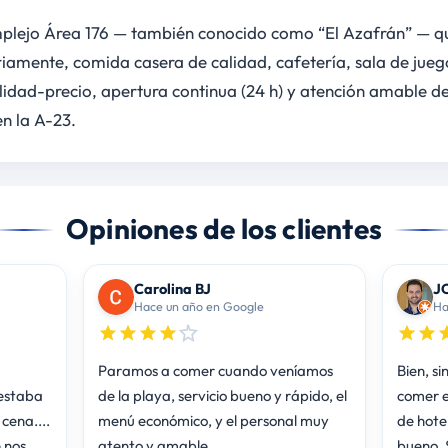
mplejo Área 176 — también conocido como “El Azafrán” — qu
mente, comida casera de calidad, cafetería, sala de juegos
lidad-precio, apertura continua (24 h) y atención amable del
en la A-23.
Opiniones de los clientes
Carolina BJ
J
Hace un año en Google
Ha
Paramos a comer cuando veníamos
Bien, si
 estaba
de la playa, servicio bueno y rápido, el
comer e
cena....
menú económico, y el personal muy
de hote
 nos
atento y amable.
bueno. S