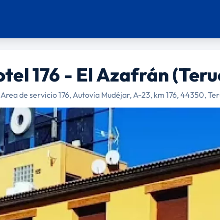
tel 176 - El Azafrán (Teru
Area de servicio 176, Autovía Mudéjar, A-23, km 176, 44350, Ter