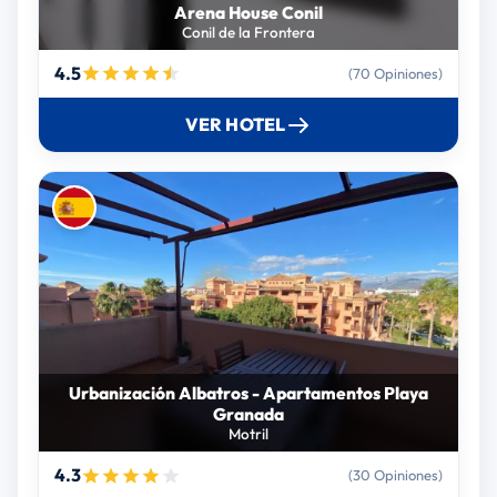
Arena House Conil
Conil de la Frontera
4.5
(70 Opiniones)
VER HOTEL
Urbanización Albatros - Apartamentos Playa
Granada
Motril
4.3
(30 Opiniones)