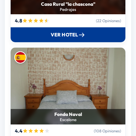
Casa Rural "la chascona"
Pedrajas
4.8
(22 Opiniones)
VER HOTEL
Fonda Naval
Escalona
4.4
(108 Opiniones)