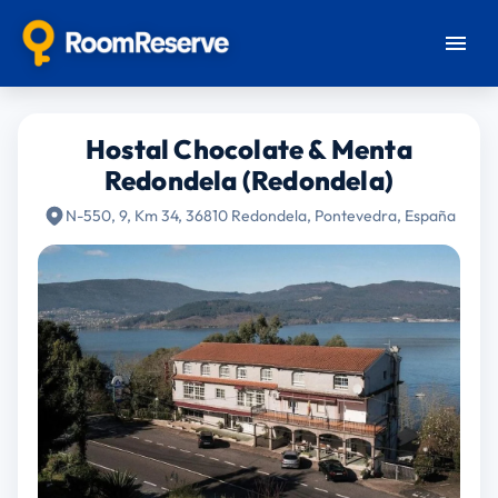
Hostal Chocolate & Menta
Redondela (Redondela)
N-550, 9, Km 34, 36810 Redondela, Pontevedra, España