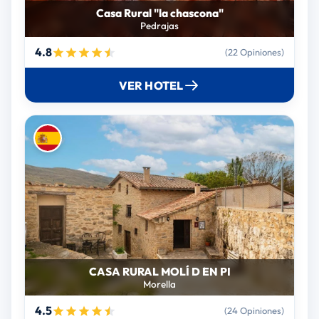
Casa Rural "la chascona"
Pedrajas
4.8
(22 Opiniones)
VER HOTEL
CASA RURAL MOLÍ D ́EN PI
Morella
4.5
(24 Opiniones)