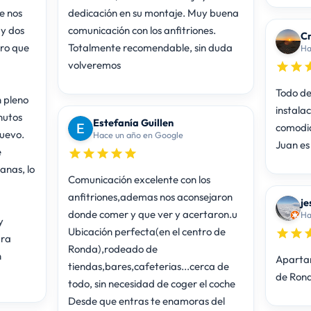
e nos
dedicación en su montaje. Muy buena
 y dos
comunicación con los anfitriones.
Cr
ero que
Totalmente recomendable, sin duda
Ha
volveremos
Todo de 
n pleno
instalac
nutos
Estefanía Guillen
comod
uevo.
Hace un año en Google
Juan es
e
anas, lo
Comunicación excelente con los
anfitriones,ademas nos aconsejaron
je
donde comer y que ver y acertaron.u
Ha
y
Ubicación perfecta(en el centro de
ara
Ronda),rodeado de
n
Apartam
tiendas,bares,cafeterias...cerca de
de Rond
todo, sin necesidad de coger el coche
Desde que entras te enamoras del