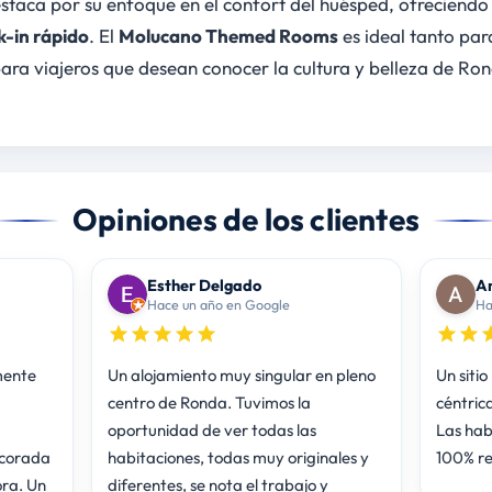
staca por su enfoque en el confort del huésped, ofreciendo
k-in rápido
. El
Molucano Themed Rooms
es ideal tanto par
a viajeros que desean conocer la cultura y belleza de Ron
Opiniones de los clientes
Esther Delgado
An
Hace un año en Google
Ha
mente
Un alojamiento muy singular en pleno
Un sitio
centro de Ronda. Tuvimos la
céntric
oportunidad de ver todas las
Las hab
ecorada
habitaciones, todas muy originales y
100% r
ra. Un
diferentes, se nota el trabajo y