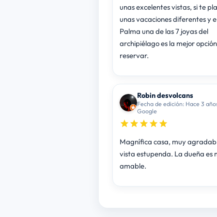
unas excelentes vistas, si te pl
unas vacaciones diferentes y e
Palma una de las 7 joyas del
archipiélago es la mejor opció
reservar.
Robin desvolcans
Fecha de edición: Hace 3 año
Google
Magnífica casa, muy agradabl
vista estupenda. La dueña es
amable.