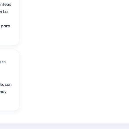
anteas
n La
n para
s en
e, con
 muy