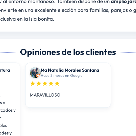
ar y al entorno montañoso. También dispone de un
amplio jar
convierte en una excelente elección para familias, parejas 
usiva en la isla bonita.
Opiniones de los clientes
ntura
Ma Natalia Morales Santana
Hace 3 meses en Google
,
MARAVILLOSO
s a
rcados y
y
bles
ades y