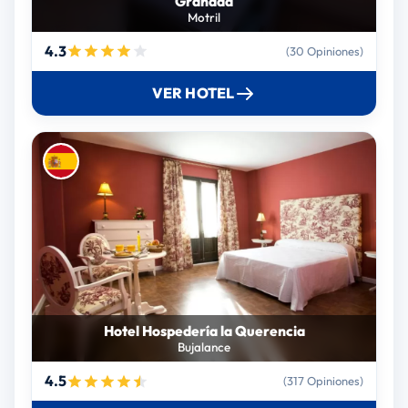
Granada
Motril
4.3
(30 Opiniones)
VER HOTEL
Hotel Hospedería la Querencia
Bujalance
4.5
(317 Opiniones)