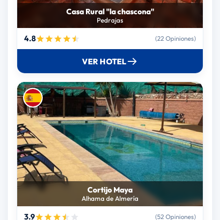
Casa Rural "la chascona"
Pedrajas
4.8
(22 Opiniones)
VER HOTEL
Cortijo Maya
Alhama de Almería
3.9
(52 Opiniones)