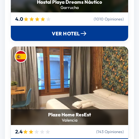
Hostal Playa Dreams Náutico
Garrucha
4.0
(1010 Opiniones)
VER HOTEL
Plaza Home ResEst
Valencia
2.4
(143 Opiniones)