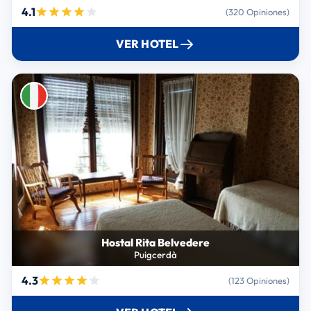
4.1
(320 Opiniones)
VER HOTEL
Hostal Rita Belvedere
Puigcerdà
4.3
(123 Opiniones)