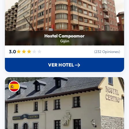
Hostal Campoamor
Gijón
3.0
(232 Opiniones)
VER HOTEL