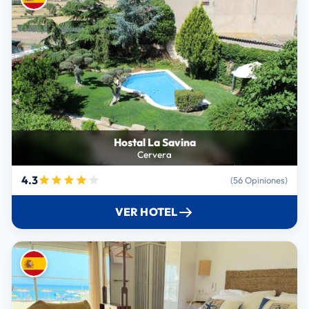
Hostal La Savina
Cervera
4.3
(56 Opiniones)
VER HOTEL