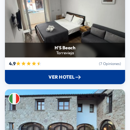
H'S Beach
Torrevieja
4.9
(7 Opiniones)
VER HOTEL