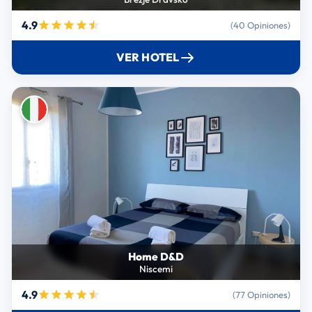
4.9
(40 Opiniones)
VER HOTEL
Home D&D
Niscemi
4.9
(77 Opiniones)