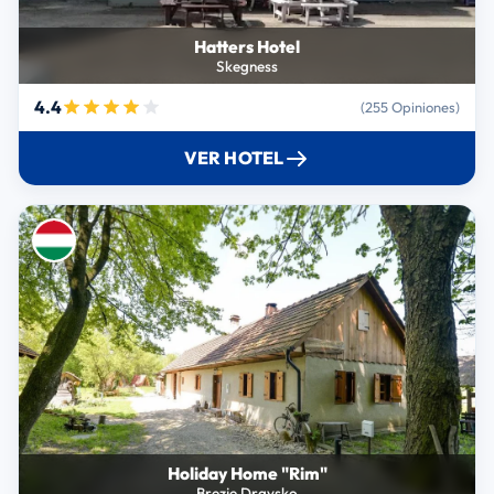
Hatters Hotel
Skegness
4.4
(255 Opiniones)
VER HOTEL
Holiday Home "Rim"
Brezje Dravsko