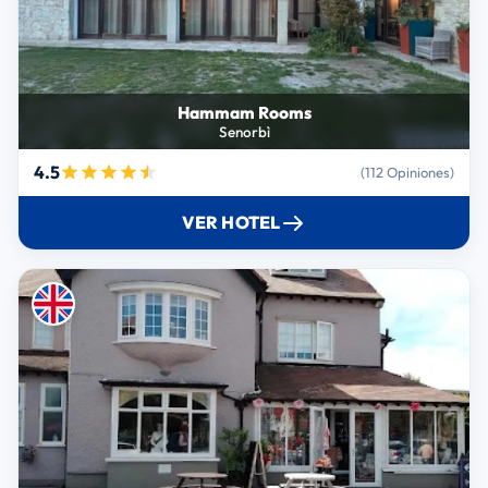
Hammam Rooms
Senorbì
4.5
(112 Opiniones)
VER HOTEL