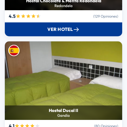
Hostal Chocolate & Menta Redondela
Redondela
4.5
(129 Opiniones)
VER HOTEL
Hostal Ducal II
Gandía
4.1
(80 Opiniones)