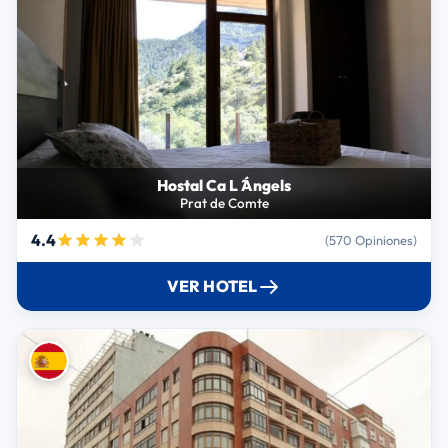
Hostal Ca L ́Ángels
Prat de Comte
4.4
(570 Opiniones)
VER HOTEL