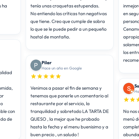
s ha
tenía unas croquetas estupendas.
inmejora
No entiendo las críticas tan negativas
en segui
que tiene. Creo que cumple de sobra
persona
lo que se le puede pedir a un pequeño
Cenamos
hostal de montaña.
apropiad
solament
los entr
recome
Pilar
Hace un año en Google
alidad
Su
omida,
Venimos a pasar el fin de semana y
Ha
or
tenemos que ponerle un comentario al
to
restaurante por el servicio, la
ble con
tranquilidad y sobretodo LA TARTA DE
No nos 
ada de
QUESO , la mejor que he probado
menú de
hasta la fecha y el menu buenisimo y a
complet
buen precio , un saludo !
abundan