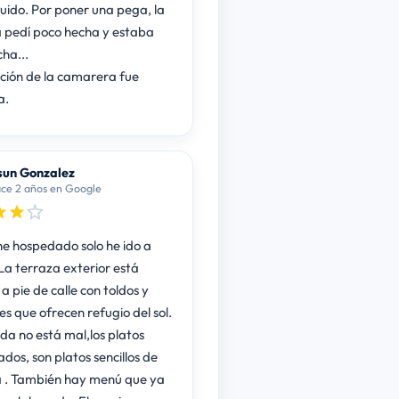
luido. Por poner una pega, la
a pedí poco hecha y estaba
ha...
ción de la camarera fue
a.
un Gonzalez
ce 2 años en Google
e hospedado solo he ido a
La terraza exterior está
a pie de calle con toldos y
s que ofrecen refugio del sol.
da no está mal,los platos
dos, son platos sencillos de
 . También hay menú que ya