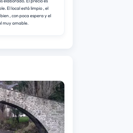
s elaborado. El precio es
e. El local está limpio , el
 bien , con poca espera y el
l muy amable.