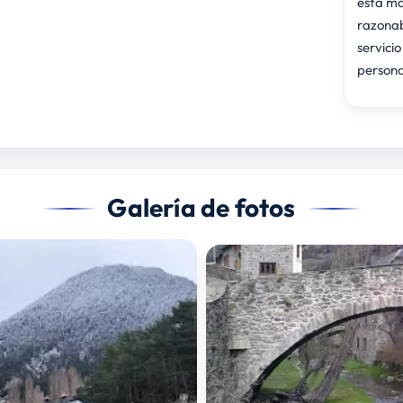
está má
razonabl
servicio
persona
Galería de fotos