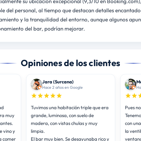
ialmente su ubicación excepcional (9,3/10 en Booking.com),
e del personal, al tiempo que destacan detalles encantador
jamiento y la tranquilidad del entorno, aunque algunos apunt
onamiento del bar, podrían mejorar.
Opiniones de los clientes
Jara (Surcana)
Ma
Hace 2 años en Google
Ha
ad
Tuvimos una habitación triple que era
Pues no
era muy
grande, luminosa, con suelo de
Tenemos
madera, con vistas chulas y muy
con una
e vino y
limpia.
la vent
El bar muy bien. Se desayunaba rico y
ventana