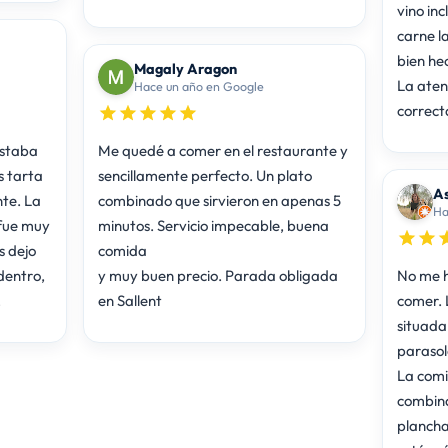
vino inc
carne l
bien hec
Magaly Aragon
La aten
Hace un año en Google
correct
estaba
Me quedé a comer en el restaurante y
 tarta
sencillamente perfecto. Un plato
As
te. La
combinado que sirvieron en apenas 5
Ha
 fue muy
minutos. Servicio impecable, buena
s dejo
comida
dentro,
y muy buen precio. Parada obligada
No me h
.
en Sallent
comer. 
situada 
parasole
La comi
combina
plancha