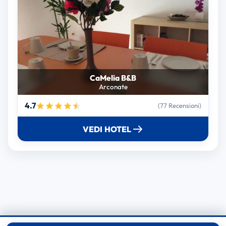
CaMelia B&B
Arconate
4.7
(77 Recensioni)
VEDI HOTEL