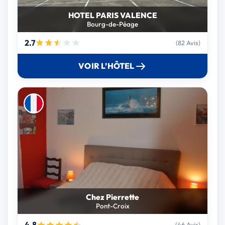
HOTEL PARIS VALENCE
Bourg-de-Péage
2.7
(82 Avis)
VOIR L’HÔTEL
Chez Pierrette
Pont-Croix
4.8
(46 Avis)