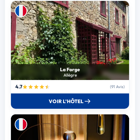
La Forge
Allègre
4.7
(91 Avis)
VOIR L’HÔTEL