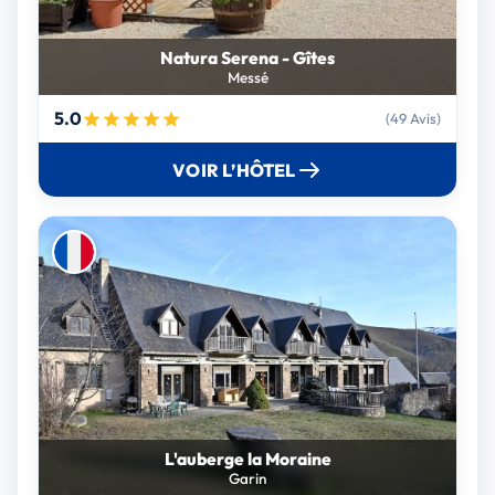
Natura Serena - Gîtes
Messé
5.0
(49 Avis)
VOIR L’HÔTEL
L'auberge la Moraine
Garin