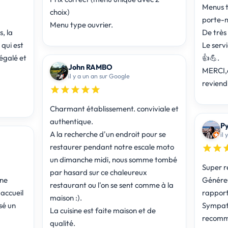
Menus t
choix)
porte-
Menu type ouvrier.
, la
De très
qui est
Le serv
égalé et
👍💪.
John RAMBO
MERCI,d
il y a un an sur Google
reviend
Charmant établissement. conviviale et
authentique.
Py
A la recherche d'un endroit pour se
il
restaurer pendant notre escale moto
un dimanche midi, nous somme tombé
Super r
par hasard sur ce chaleureux
ine
Généreu
restaurant ou l'on se sent comme à la
accueil
rapport 
maison :).
sé un
Sympath
La cuisine est faite maison et de
recomm
qualité.