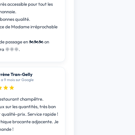
rès accessible pour tout les
monnaie.
 bonnes qualité.
ice de Madame irréprochable
e passage en 🏍️🏍️🏍️ on
ra 🌞🌞🌞.
rène Tran-Gelly
 y a 9 mois sur Google
estaurant champêtre.
x sur les quantités, très bon
qualité-prix. Service rapide !
ique brocante adjacente. Je
ande !