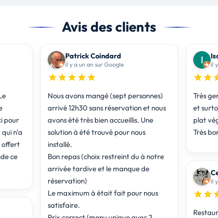
Avis des clients
Patrick Coindard
Is
il y a un an sur Google
il
Le
Nous avons mangé (sept personnes)
Très gen
e
arrivé 12h30 sans réservation et nous
et surt
i pour
avons été très bien accueillis. Une
plat vé
qui n'a
solution à été trouvé pour nous
Très bo
 offert
installé.
de ce
Bon repas (choix restreint du à notre
arrivée tardive et le manque de
Ce
réservation)
il 
Le maximum à était fait pour nous
satisfaire.
Restaur
Prix correct (menu unique avec 2