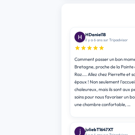
HDaniel18
il y a 6 ans sur Tripadvisor
Comment passer un bon mome
Bretagne, proche de la Pointe
Raz.... Allez chez Pierrette et s
époux ! Non seulement l'accueil
chaleureux, mais ils sont aux pe
soins pour nous favoriser un bo
une chambre confortable, …
juliebT1647XT
il y a 4 ans sur Tripadvisor