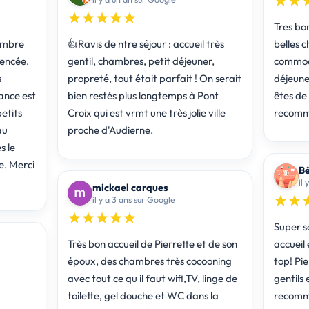
Tres bon
ambre
👍Ravis de ntre séjour : accueil très
belles 
gencée.
gentil, chambres, petit déjeuner,
commodi
s
propreté, tout était parfait ! On serait
déjeuner
ance est
bien restés plus longtemps à Pont
êtes de 
petits
Croix qui est vrmt une très jolie ville
recomma
au
proche d'Audierne.
s le
e. Merci
Bé
il
mickael carques
il y a 3 ans sur Google
Super sé
Très bon accueil de Pierrette et de son
accueil 
époux, des chambres très cocooning
top! Pie
avec tout ce qu il faut wifi,TV, linge de
gentils 
toilette, gel douche et WC dans la
recomm