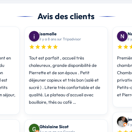
Avis des clients
isamalle
N
il y a 8 ans sur Tripadvisor
il 
nt en
Tout est parfait , accueil très
Premièr
 du
chaleureux, grande disponibilité de
chambre 
on
Pierrette et de son époux . Petit
Chambre
 est
déjeuner copieux et très bon (salé et
privativ
tits
sucré ) . Literie très confortable et de
Petits-
n séjour,
qualité. Le plateau d'accueil avec
et Pierr
bouilloire, thés ou café …
je
il
Ghislaine Sicot
il y a un an sur Google