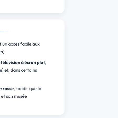
t un accès facile aux
m).
e
télévision à écran plat
,
e) et, dans certains
errasse
, tandis que la
r et son musée