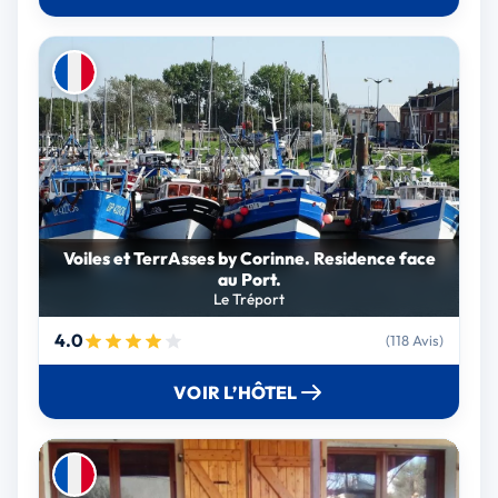
Voiles et TerrAsses by Corinne. Residence face
au Port.
Le Tréport
4.0
(118 Avis)
VOIR L’HÔTEL