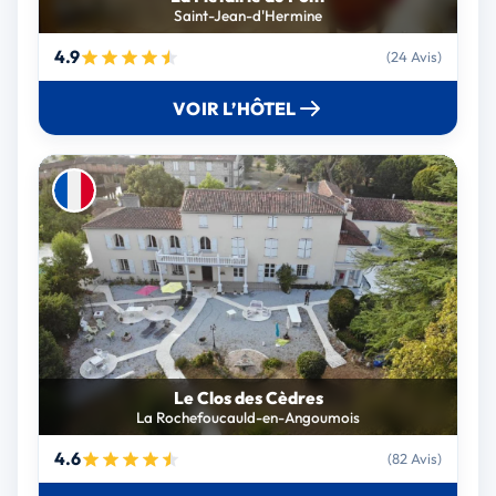
Saint-Jean-d'Hermine
4.9
(24 Avis)
VOIR L’HÔTEL
Le Clos des Cèdres
La Rochefoucauld-en-Angoumois
4.6
(82 Avis)