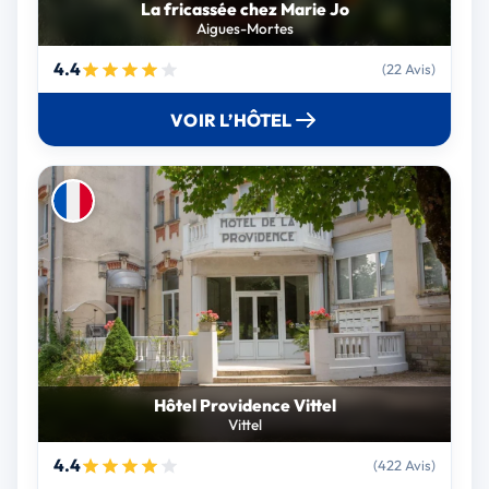
La fricassée chez Marie Jo
Aigues-Mortes
4.4
(22 Avis)
VOIR L’HÔTEL
Hôtel Providence Vittel
Vittel
4.4
(422 Avis)