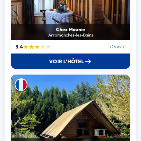
Chez Mounie
Arromanches-les-Bains
3.4
(26 Avis)
VOIR L’HÔTEL