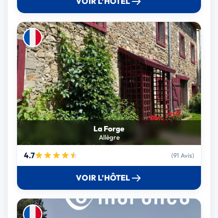
VOIR L’HÔTEL
La Forge
Allègre
4.7
(91 Avis)
VOIR L’HÔTEL