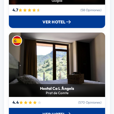
Guiglia
4.7
(58 Opiniones)
VER HOTEL
Hostal Ca L ́Ángels
Prat de Comte
4.4
(570 Opiniones)