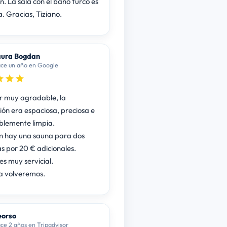
n. La sala con el baño turco es
. Gracias, Tiziano.
aura Bogdan
ce un año en Google
r muy agradable, la
ión era espaciosa, preciosa e
lemente limpia.
 hay una sauna para dos
s por 20 € adicionales.
es muy servicial.
a volveremos.
eorso
ce 2 años en Tripadvisor