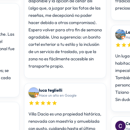
disponible y la opción de cenar allí
tradició
(algo que, a juzgar por las fotos de las
preciosa
reseñas, me decepcionó no poder
hacer debido a otros compromisos).
Espero volver para otro fin de semana
L
che. Las
agradable. Una sugerencia: un bonito
Ha
el
cartel exterior a tu estilo y la inclusión
onal fue
de un servicio de traslado, ya que la
Un luga
zona no es fácilmente accesible sin
habitac
transporte propio.
s; se
impecab
n cada
También
persona
luca teglielli
Tiziano 
Hace un año en Google
Sin dud
Villa Dacia es una propiedad histórica,
renovada con maestría y amueblada
C
con gusto, cuidando hasta el último
Ha