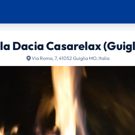
lla Dacia Casarelax (Guigl
Via Roma, 7, 41052 Guiglia MO, Italia