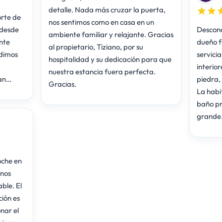
detalle. Nada más cruzar la puerta,
orte de
nos sentimos como en casa en un
 desde
Descono
ambiente familiar y relajante. Gracias
nte
dueño f
al propietario, Tiziano, por su
idimos
servicia
hospitalidad y su dedicación para que
interio
nuestra estancia fuera perfecta.
ran…
piedra,
Gracias.
La habi
baño pr
grande
oche en
 nos
ble. El
ción es
nar el