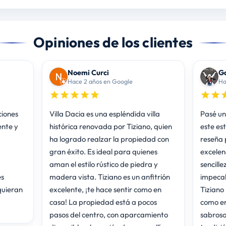
Opiniones de los clientes
Noemi Curci
Ga
Hace 2 años en Google
Ha
ciones
Villa Dacia es una espléndida villa
Pasé un
ente y
histórica renovada por Tiziano, quien
este es
ha logrado realzar la propiedad con
reseña 
gran éxito. Es ideal para quienes
excelen
aman el estilo rústico de piedra y
sencille
es
madera vista. Tiziano es un anfitrión
impecab
quieran
excelente, ¡te hace sentir como en
Tiziano 
casa! La propiedad está a pocos
como en 
pasos del centro, con aparcamiento
sabroso