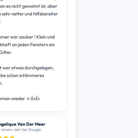
n es nicht gewohnt ist, aber
in sehr netter und hilfsbereiter
!
mer war sauber ! Klein und
haft an jeden Fenstern ein
Gitter.
t war etwas durchgelegen.
be schon schlimmeres
n.
mmen wieder 🤛👍👍
gelique Van Der Meer
r einem Jahr bei Google