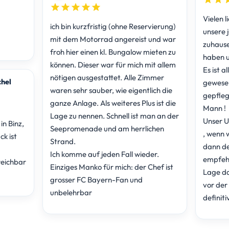
Vielen 
ich bin kurzfristig (ohne Reservierung)
unsere 
mit dem Motorrad angereist und war
zuhause
froh hier einen kl. Bungalow mieten zu
haben u
können. Dieser war für mich mit allem
Es ist a
nötigen ausgestattet. Alle Zimmer
chel
gewesen
waren sehr sauber, wie eigentlich die
gepfleg
ganze Anlage. Als weiteres Plus ist die
Mann !
Lage zu nennen. Schnell ist man an der
Unser U
n Binz,
Seepromenade und am herrlichen
, wenn 
ck ist
Strand.
dann def
Ich komme auf jeden Fall wieder.
empfehl
reichbar
Einziges Manko für mich: der Chef ist
Lage da
grosser FC Bayern-Fan und
vor der
unbelehrbar
definiti