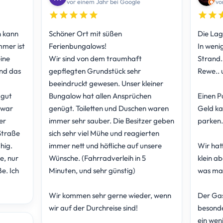
vor einem Jahr bei Google
vo
n kann
Schöner Ort mit süßen
Die Lage
mmer ist
Ferienbungalows!
In weni
ine
Wir sind von dem traumhaft
Strand..
und das
gepflegten Grundstück sehr
Rewe.. 
beeindruckt gewesen. Unser kleiner
 gut
Bungalow hat allen Ansprüchen
Einen P
zwar
genügt. Toiletten und Duschen waren
Geld ka
er
immer sehr sauber. Die Besitzer geben
parken.
Straße
sich sehr viel Mühe und reagierten
uhig.
immer nett und höfliche auf unsere
Wir hat
e, nur
Wünsche. (Fahrradverleih in 5
klein ab
e. Ich
Minuten, und sehr günstig)
was man
Wir kommen sehr gerne wieder, wenn
Der Gas
wir auf der Durchreise sind!
besonde
ein wen