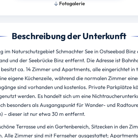
Fotogalerie
Beschreibung der Unterkunft
ig im Naturschutzgebiet Schmachter See in Ostseebad Binz a
nd und der Seebrücke Binz entfernt. Die Adresse ist Bahnho
esitzt ca. 14 Zimmer und Apartments, alle eingerichtet in tr
ne eigene Küchenzeile, während die normalen Zimmer einen
gänge sind vorhanden und kostenlos. Private Parkplätze k
enutzt werden. Es handelt sich um eine Nichtraucherunterku
 sich besonders als Ausgangspunkt für Wander- und Radtoure
) – dieser ist nur etwa 30 m entfernt.
schöne Terrasse und ein Gartenbereich, Sitzecken in den Zim
Alle Zimmer sind mit Fernseher ausgestattet; Apartments b