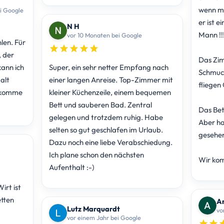
wenn ma
i Google
er ist e
N H
Mann !!
vor 10 Monaten bei Google
len. Für
, der
Das Zim
kann ich
Super, ein sehr netter Empfang nach
Schmuck
alt
einer langen Anreise. Top-Zimmer mit
fliegen 
h komme
kleiner Küchenzeile, einem bequemen
Bett und sauberen Bad. Zentral
Das Bet
gelegen und trotzdem ruhig. Habe
Aber ha
selten so gut geschlafen im Urlaub.
gesehe
Dazu noch eine liebe Verabschiedung.
Ich plane schon den nächsten
Wir ko
Aufenthalt :-)
irt ist
etten
An
Lutz Marquardt
vo
vor einem Jahr bei Google