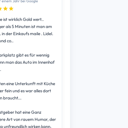
r einem Jahr bei Google
 ist wirklich Gold wert..
ger als 5 Minuten ist man am
 in der Einkaufs maile . Lidel.
und co..
arkplatz gibt es für wennig
nn man das Auto im Innenhof
.
ten eine Unterkunft mit Küche
er fein und es war alles dort
 braucht...
tgeber hat eine Ganz
re Art von rauem Humor, der
ig unfreundlich wirken kann,