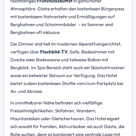
reichhaltiges
Frühstücksbuffet
in gemütlicher
Atmosphäre. Gäste erhalten den kostenlosen Bürgerpass
mit kostenlosem Nahverkehr und Ermäßigungen auf
Bergbahnen und Schwimmbäder – im Sommer sind
Bergbahnen oft inklusive.
Die Zimmer sind hell im modernen Alpenstil eingerichtet,
verfügen über
Flachbild-TV
, Safe, Badezimmer mit
Dusche oder Badewanne und teilweise Balkon mit
Bergblick. Im Spa‑Bereich steht auch ein Skischuhtrockner
sowie ein beheizter Skiraum zur Verfügung. Das Hotel
bietet zudem kostenlosen Shuttle vom/zum Parkplatz bei
An‑ und Abreise.
In unmittelbarer Nähe befinden sich vielfältige
Freizeitmöglichkeiten: Skifahren, Wandern,
Mountainbiken oder Gletschertouren. Das Hotel eignet
sich sowohl für Familien, Aktivurlauber als auch Gäste, die
Ruhe suchen, denn es kombiniert eine zentrale Lage mit