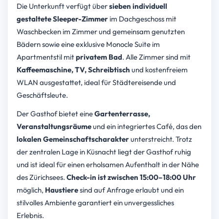
Die Unterkunft verfügt über
sieben individuell
gestaltete Sleeper-Zimmer
im Dachgeschoss mit
Waschbecken im Zimmer und gemeinsam genutzten
Bädern sowie eine exklusive Monocle Suite im
Apartmentstil mit
privatem Bad
. Alle Zimmer sind mit
Kaffeemaschine, TV, Schreibtisch
und kostenfreiem
WLAN ausgestattet, ideal für Städtereisende und
Geschäftsleute.
Der Gasthof bietet eine
Gartenterrasse,
Veranstaltungsräume
und ein integriertes Café, das den
lokalen Gemeinschaftscharakter
unterstreicht. Trotz
der zentralen Lage in Küsnacht liegt der Gasthof ruhig
und ist ideal für einen erholsamen Aufenthalt in der Nähe
des Zürichsees.
Check-in ist zwischen 15:00–18:00 Uhr
möglich,
Haustiere
sind auf Anfrage erlaubt und ein
stilvolles Ambiente garantiert ein unvergessliches
Erlebnis.