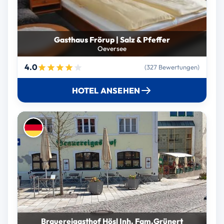
Gasthaus Frörup | Salz & Pfeffer
Oeversee
4.0
(327 Bewertungen)
HOTEL ANSEHEN
Brauereigasthof Hösl Inh. Fam.Grünert