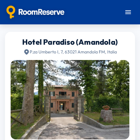
Hotel Paradiso (Amandola)
P.za Umberto I, 7, 63021 Amandola FM, Italia