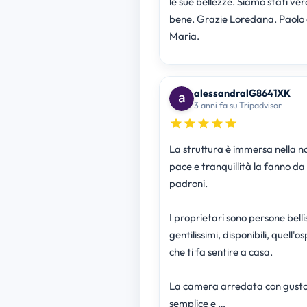
le sue bellezze. Siamo stati v
bene. Grazie Loredana. Paolo 
Maria.
alessandralG8641XK
3 anni fa su Tripadvisor
La struttura è immersa nella n
pace e tranquillità la fanno da
padroni.
I proprietari sono persone belli
gentilissimi, disponibili, quell'os
che ti fa sentire a casa.
La camera arredata con gusto, 
semplice e …