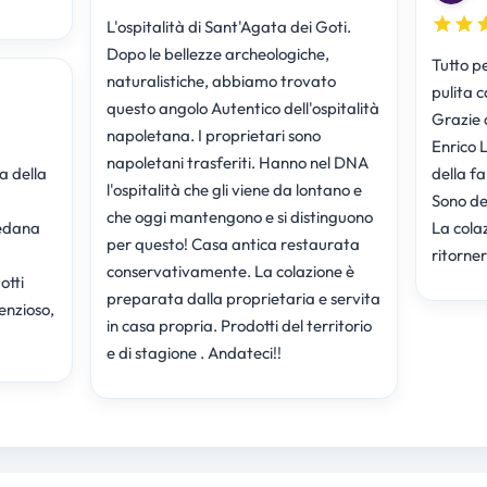
L'ospitalità di Sant'Agata dei Goti.
Dopo le bellezze archeologiche,
Tutto p
naturalistiche, abbiamo trovato
pulita 
questo angolo Autentico dell'ospitalità
Grazie a
napoletana. I proprietari sono
Enrico 
napoletani trasferiti. Hanno nel DNA
a della
della f
l'ospitalità che gli viene da lontano e
Sono de
che oggi mantengono e si distinguono
redana
La colaz
per questo! Casa antica restaurata
ritorne
conservativamente. La colazione è
otti
preparata dalla proprietaria e servita
lenzioso,
in casa propria. Prodotti del territorio
e di stagione . Andateci!!