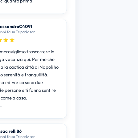
rci quanto prima!
lessandroC4091
anni fa su Tripadvisor
 meraviglioso trascorrere la
ga vacanza qui. Per me che
lla caotica città di Napoli ho
o serenità e tranquillità.
a ed Enrico sono due
de persone e ti fanno sentire
come a casa.
…
isacirelli86
anni fa su Tripadvisor