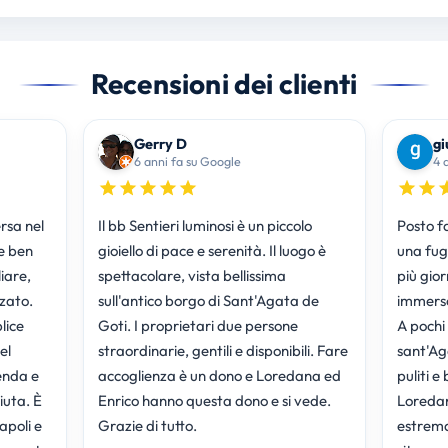
Recensioni dei clienti
Gerry D
gi
6 anni fa su Google
4 
rsa nel
Il bb Sentieri luminosi è un piccolo
Posto f
e ben
gioiello di pace e serenità. Il luogo è
una fug
iare,
spettacolare, vista bellissima
più gio
zato.
sull'antico borgo di Sant'Agata de
immerso 
lice
Goti. I proprietari due persone
A pochi 
el
straordinarie, gentili e disponibili. Fare
sant'Ag
enda e
accoglienza è un dono e Loredana ed
puliti e
uta. È
Enrico hanno questa dono e si vede.
Loredan
poli e
Grazie di tutto.
estrema