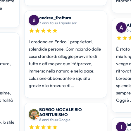
eramente
ritorna
e
andrea_frattura
7 anni fa su Tripadvisor
A
6 
Loredana ed Enrico, i proprietari,
splendide persone. Cominciando dalle
È stato
cose standard: alloggio provvisto di
mia lun
atura,
tutto e ottimo per qualità/prezzo,
vengo da
immerso nella natura e nella pace;
ritrovat
colazione abbondante e squisita,
Loredan
grazie alla bravura di …
splendi
ssime,
sempre 
pitalitá
Oggi è 
BORGO MOCALE BIO
AGRITURISMO
6 anni fa su Google
lo stile
lu
6 