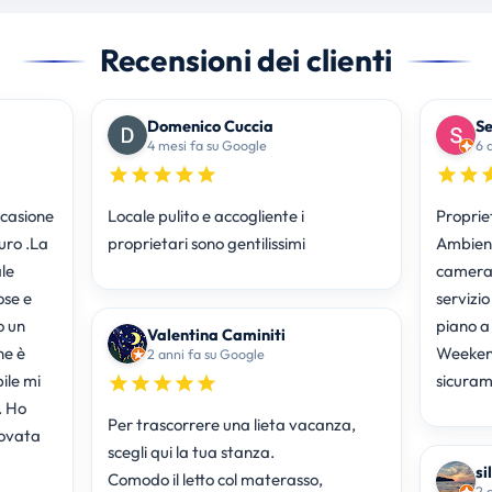
Recensioni dei clienti
Domenico Cuccia
Se
4 mesi fa su Google
6 
ccasione
Locale pulito e accogliente i
Propriet
uro .La
proprietari sono gentilissimi
Ambient
le
camera el
ose e
servizio
o un
piano a 
Valentina Caminiti
he è
Weekend
2 anni fa su Google
sicuram
. Ho
Per trascorrere una lieta vacanza,
rovata
scegli qui la tua stanza.
si
Comodo il letto col materasso,
2 