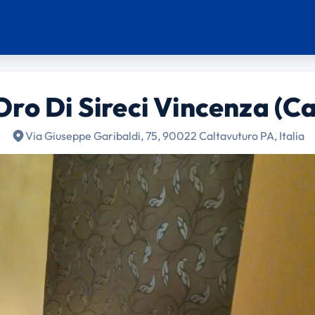
ro Di Sireci Vincenza (C
Via Giuseppe Garibaldi, 75, 90022 Caltavuturo PA, Italia