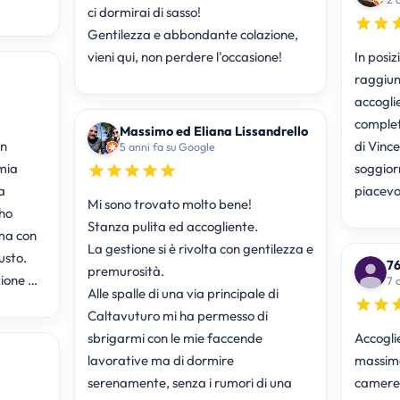
ci dormirai di sasso!
Gentilezza e abbondante colazione,
vieni qui, non perdere l'occasione!
In posiz
raggiung
accoglie
complet
Massimo ed Eliana Lissandrello
in
di Vince
5 anni fa su Google
mia
soggior
a
piacevo
Mi sono trovato molto bene!
 ho
Stanza pulita ed accogliente.
ima con
La gestione si è rivolta con gentilezza e
usto.
7
premurosità.
zione …
7 
Alle spalle di una via principale di
Caltavuturo mi ha permesso di
sbrigarmi con le mie faccende
Accoglie
lavorative ma di dormire
massima
serenamente, senza i rumori di una
camere 