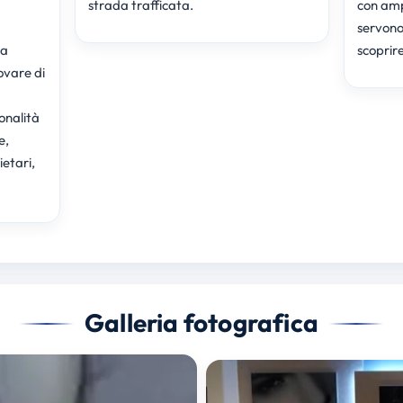
strada trafficata.
con ampi
servono.
na
scoprir
ovare di
onalità
e,
ietari,
Galleria fotografica