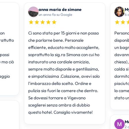
anna maria de simone
My
un anno fa su Google
6 
con
Ci sono stata per 15 giorni e non posso
Persona
rattutto
che parlarne bene. Personale
disponib
efficiente, educato molto accogliente,
un bagn
passi
soprattutto la sig.ra Simona con cui ho
davanno
e ma ciò
instaurato una cordiale amicizia,
chiesa)
sempre molto disponile e gentilissima,
calda si
saggio
e simpaticissima .Colazione, avevi solo
dormito
l'imbarazzo della scelta. Ordine e
piaciuta
pulizia sia fuori le camere che dentro.
la came
Se dovessi tornare a Vigevano
stato un
sceglierei senza ombra di dubbio
questo hotel. Consiglio vivamente!
Ma
2 