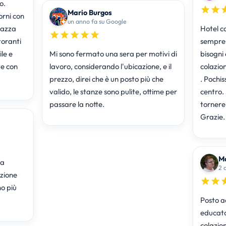
o.
Mario Burgos
orni con
un anno fa su Google
piazza
Hotel c
toranti
sempre 
le e
Mi sono fermato una sera per motivi di
bisogni dei clienti. Camera pulita. La
te con
lavoro, considerando l'ubicazione, e il
colazio
prezzo, direi che è un posto più che
. Pochissimi minuti a piedi e si è in pieno
valido, le stanze sono pulite, ottime per
centro.
passare la notte.
tornerei
Grazie.
Ma
 a
2 
azione
o più
Posto a
educato
colazion