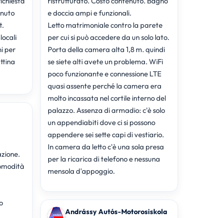
richiesta
ristrutturato. Costo contenuto. Bagno
enuto
e doccia ampi e funzionali.
t.
Letto matrimoniale contro la parete
locali
per cui si può accedere da un solo lato.
ni per
Porta della camera alta 1,8 m. quindi
ttina
se siete alti avete un problema. WiFi
poco funzionante e connessione LTE
quasi assente perché la camera era
molto incassata nel cortile interno del
palazzo. Assenza di armadio: c'è solo
un appendiabiti dove ci si possono
appendere sei sette capi di vestiario.
In camera da letto c'è una sola presa
azione.
per la ricarica di telefono e nessuna
comodità
mensola d'appoggio.
o
Andrássy Autós-Motorosiskola