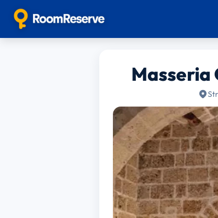
Masseria 
St