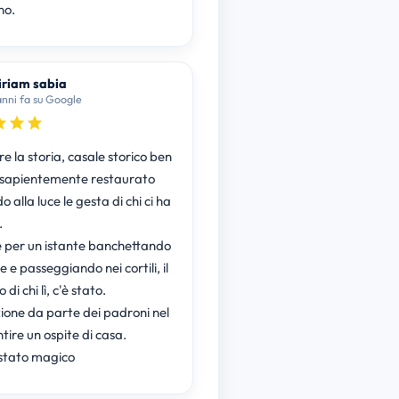
no.
riam sabia
anni fa su Google
e la storia, casale storico ben
o, sapientemente restaurato
 alla luce le gesta di chi ci ha
.
e per un istante banchettando
le e passeggiando nei cortili, il
di chi lì, c'è stato.
zione da parte dei padroni nel
ntire un ospite di casa.
 stato magico