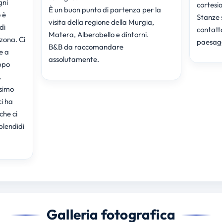
gni
cortesia
È un buon punto di partenza per la
 è
Stanze 
visita della regione della Murgia,
di
contatto
Matera, Alberobello e dintorni.
 zona. Ci
paesag
B&B da raccomandare
e a
assolutamente.
ppo
.
ssimo
i ha
che ci
lendidi
Galleria fotografica