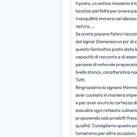
Il posto, un antica masseria è l
location perfette per avere pac
tranquillità immersi nel silenzio
natura....
Se avete piacere fatevi racco
dal signor Domenico un po' di s
questo fantastico posto date l
capacità di racconto e di esser
persona di notevole preparazi
livello storico, caratteristica non 
Tutti.
Ringraziamo la signora Mimm
aver cucinato in maniera impe
e per aver avuto la cortezza di
esaudire ogni richiesta culinari
proponendo solo prodotti fresch
qualità. Consigliamo questo po
torneremo per altre occasioni.