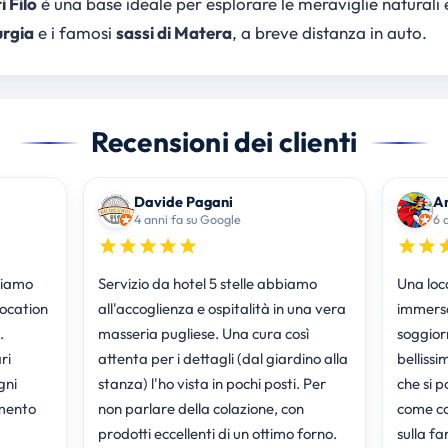
 Filo
è una base ideale per esplorare le meraviglie naturali e
urgia
e i famosi
sassi di Matera
, a breve distanza in auto.
Recensioni dei clienti
Davide Pagani
An
4 anni fa su Google
6 
biamo
Servizio da hotel 5 stelle abbiamo
Una loc
location
all'accoglienza e ospitalità in una vera
immersa
.
masseria pugliese. Una cura così
soggior
ri
attenta per i dettagli (dal giardino alla
belliss
gni
stanza) l'ho vista in pochi posti. Per
che si 
mento
non parlare della colazione, con
come co
prodotti eccellenti di un ottimo forno.
sulla f