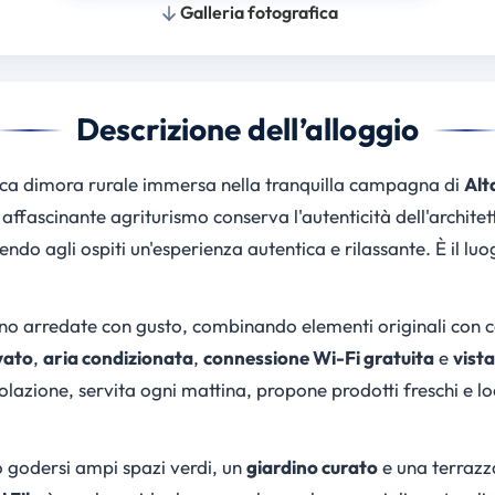
Galleria fotografica
Descrizione dell’alloggio
ica dimora rurale immersa nella tranquilla campagna di
Alt
affascinante agriturismo conserva l'autenticità dell'architet
rendo agli ospiti un'esperienza autentica e rilassante. È il lu
no arredate con gusto, combinando elementi originali con
vato
,
aria condizionata
,
connessione Wi-Fi gratuita
e
vista
colazione, servita ogni mattina, propone prodotti freschi e lo
no godersi ampi spazi verdi, un
giardino curato
e una terrazza