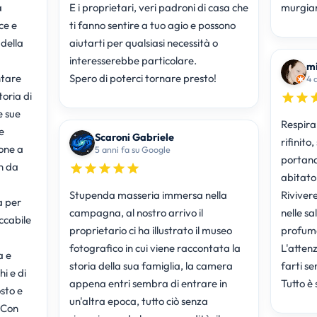
a
E i proprietari, veri padroni di casa che
murgia
e e
ti fanno sentire a tuo agio e possono
 della
aiutarti per qualsiasi necessità o
interesserebbe particolare.
mi
ntare
Spero di poterci tornare presto!
4 
toria di
e sue
Respirar
e
Scaroni Gabriele
rifinit
one a
5 anni fa su Google
portando
da
abitato
Stupenda masseria immersa nella
Riviver
a per
campagna, al nostro arrivo il
nelle sa
ccabile
proprietario ci ha illustrato il museo
profumo 
fotografico in cui viene raccontata la
L'atten
a e
storia della sua famiglia, la camera
farti se
i e di
appena entri sembra di entrare in
Tutto è
sto e
un'altra epoca, tutto ciò senza
 Con