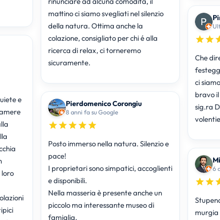
rinunciare ad alcuna comodità, il
mattino ci siamo svegliati nel silenzio
Pi
della natura. Ottima anche la
Ul
colazione, consigliato per chi é alla
ricerca di relax, ci torneremo
Che dire
sicuramente.
festeggi
ci siam
bravo i
uiete e
Pierdomenico Corongiu
sig.ra 
 camere
8 anni fa su Google
volentie
lla
lla
Posto immerso nella natura. Silenzio e
cchia
pace!
Mi
n
I proprietari sono simpatici, accoglienti
6 
 loro
e disponibili.
Nella masseria è presente anche un
lazioni
Stupend
piccolo ma interessante museo di
ipici
murgia
famiglia.