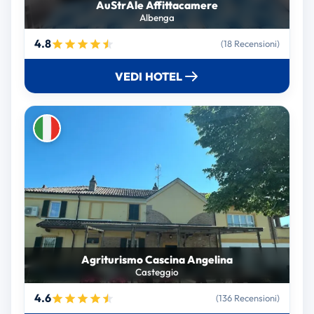
AuStrAle Affittacamere
Albenga
4.8
(18 Recensioni)
VEDI HOTEL
Agriturismo Cascina Angelina
Casteggio
4.6
(136 Recensioni)