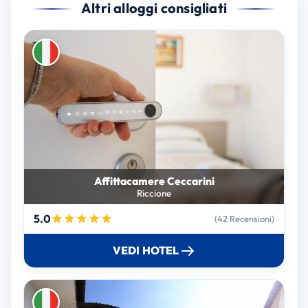
Altri alloggi consigliati
Affittacamere Ceccarini
Riccione
5.0
(42 Recensioni)
VEDI HOTEL