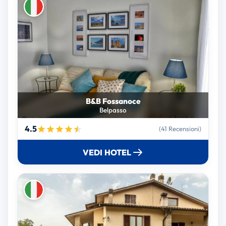
B&B Fossanoce
Belpasso
4.5
(41 Recensioni)
VEDI HOTEL