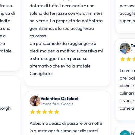
fresca.
dotato di tutto il necessario e una
personal
ipica di
splendida terrazza con vista, immersi
accogli
iedi è
nel verde. La proprietaria poi è stata
super, 
a una
gentilissima, e la sua accoglienza
e a
calorosa.
ola
Un po' scomodo da raggiungere a
Da
tatale.
piedi ma per la mattina successiva mi
3 
è stato suggerito un percorso
alternativo che evita la statale.
La vera
Consigliato!
prelibat
cliché e
culinari
Valentina Ostolani
si vuol
1 mese fa su Google
borghi
come a 
Abbiamo deciso di passare una notte
in questo agriturismo per rilassarci
Fr