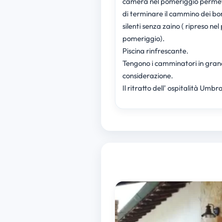
camera nel pomeriggio perme
di terminare il cammino dei bo
silenti senza zaino ( ripreso nel
pomeriggio).
Piscina rinfrescante.
Tengono i camminatori in gra
considerazione.
Il ritratto dell' ospitalità Umbr