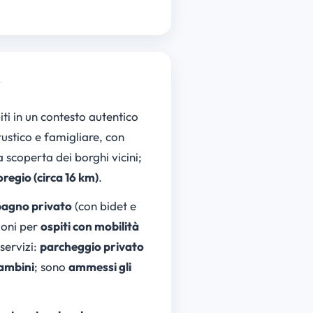
piti in un contesto autentico
 rustico e famigliare, con
a scoperta dei borghi vicini;
regio (circa 16 km)
.
bagno privato
(con bidet e
ioni per
ospiti con mobilità
servizi:
parcheggio privato
bambini
; sono
ammessi gli