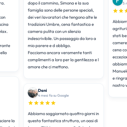
ra.
dopo il cammino, Simona e la sua
5 
famiglia sono delle persone speciali,
con
dei veri lavoratori che tengono alte le
Abbiamo
scina
tradizioni Umbre, cena fantastica e
agritur
elax.
camera pulita con un silenzio
stati be
indescrivibile. Un passaggio da loro a
camere 
orante
mio parere e d obbligo.
cena con
ella
Facciamo ancora veramente tanti
eccezio
complimenti a loro per la gentilezza e l
abbiamo
amore che ci mettono.
Manuela
e ringra
nostro 
Dani
4 mesi fa su Google
Abbiamo soggiornato quattro giorni in
sciare la
questa fantastica struttura, un oasi di