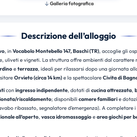
Galleria fotografica
Descrizione dell’alloggio
vo
, in
Vocabolo Montebello 147, Baschi (TR)
, accoglie gli os
ne, uliveti e vigneti. La struttura offre ambienti dal carattere
rdino
e
terrazza
, ideali per rilassarsi dopo una giornata all
sitare
Orvieto (circa 14 km)
e la spettacolare
Civita di Bagno
ti
con
ingresso indipendente
, dotati di
cucina attrezzata
,
zionata/riscaldamento
; disponibili
camere familiari
e dotaz
avabo ribassato, segnalatore d’emergenza). A completare i 
ionale all’aperto
,
vasca idromassaggio
e
area giochi per 