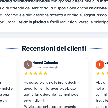
cucina italiana tradizionale
con grande attenzione alla
mate
a o di aziende del territorio; a disposizione anche
colazione 
a informale e alla gestione attenta e cordiale, l’agriturismo
ori umbri,
relax in piscina
e facili escursioni verso le principa
Recensioni dei clienti
Noemi Colombo
L
2 mesi fa su Google
2 
in
Ho passato una notte in uno degli
Abbiamo
mplici e
appartamenti di questo delizioso
notte in
da una
agriturismo durante il cammino dei
cammino
orghi
borghi silenti.
trovate
Pulizia eccellente, appartamento
come a c