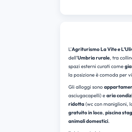
L'
Agriturismo La Vite e L’Uli
dell’
Umbria rurale
, tra colli
spazi esterni curati come
gia
la posizione è comoda per vi
Gli alloggi sono
appartamen
asciugacapelli) e
aria condi
ridotta
(wc con maniglioni, l
gratuito in loco
,
piscina stag
animali domestici
.