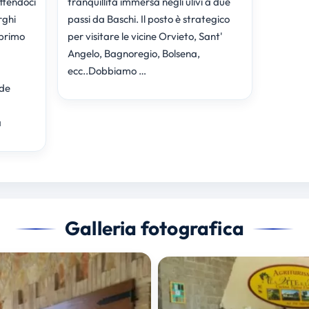
ttendoci
tranquillità immersa negli ulivi a due
rghi
passi da Baschi. Il posto è strategico
 primo
per visitare le vicine Orvieto, Sant'
Angelo, Bagnoregio, Bolsena,
ecc..Dobbiamo …
nde
a
Galleria fotografica