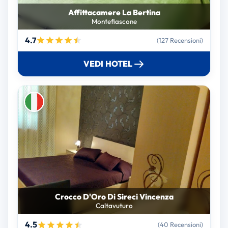
Affittacamere La Bertina
Montefiascone
4.7
(127 Recensioni)
VEDI HOTEL
Crocco D'Oro Di Sireci Vincenza
Caltavuturo
4.5
(40 Recensioni)