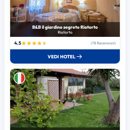
B&B il giardino segreto Riotorto
Riotorto
4.5
(78 Recensioni)
VEDI HOTEL