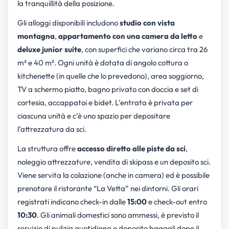
la tranquillità della posizione.
Gli alloggi disponibili includono
studio con vista
montagna
,
appartamento con una camera da letto
e
deluxe junior suite
, con superfici che variano circa tra 26
m² e 40 m². Ogni unità è dotata di angolo cottura o
kitchenette (in quelle che lo prevedono), area soggiorno,
TV a schermo piatto, bagno privato con doccia e set di
cortesia, accappatoi e bidet. L’entrata è privata per
ciascuna unità e c’è uno spazio per depositare
l’attrezzatura da sci.
La struttura offre
accesso diretto alle piste da sci
,
noleggio attrezzature, vendita di skipass e un deposito sci.
Viene servita la colazione (anche in camera) ed è possibile
prenotare il ristorante “La Vetta” nei dintorni. Gli orari
registrati indicano check-in dalle
15:00
e check-out entro
10:30
. Gli animali domestici sono ammessi, è previsto il
servizio di pulizia quotidiana e deposito bagagli dopo il