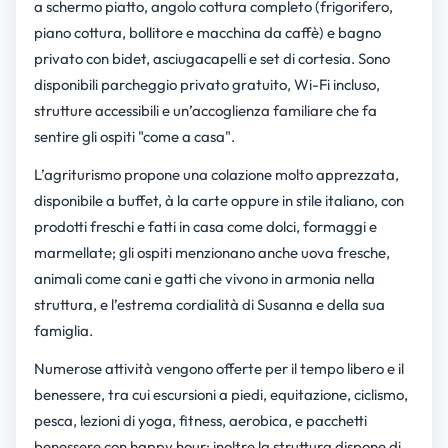
a schermo piatto, angolo cottura completo (frigorifero,
piano cottura, bollitore e macchina da caffè) e bagno
privato con bidet, asciugacapelli e set di cortesia. Sono
disponibili parcheggio privato gratuito, Wi-Fi incluso,
strutture accessibili e un’accoglienza familiare che fa
sentire gli ospiti "come a casa".
L’agriturismo propone una colazione molto apprezzata,
disponibile a buffet, à la carte oppure in stile italiano, con
prodotti freschi e fatti in casa come dolci, formaggi e
marmellate; gli ospiti menzionano anche uova fresche,
animali come cani e gatti che vivono in armonia nella
struttura, e l’estrema cordialità di Susanna e della sua
famiglia.
Numerose attività vengono offerte per il tempo libero e il
benessere, tra cui escursioni a piedi, equitazione, ciclismo,
pesca, lezioni di yoga, fitness, aerobica, e pacchetti
benessere con happy hour; inoltre la struttura dispone di