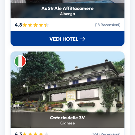
AuStrAle Affittacamere
Albenga
4.8
(18 Recensioni)
VEDI HOTEL
Osteria delle 3V
Gignese
4.3
(650 Recensioni)