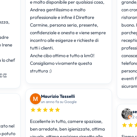
e molto disponibile per qualsiasi cosa,
grande, 
Andrea gentilissimo e molto
con cro
professionale e infine il Direttore
ristoran
ezza,
Carmine, persona seria, presente,
buono. 
confidenziale e onesta e viene sempre
parcheg
adre
incontro alle esigenze e richieste di
recepti
e Irene
tutti i clienti.
profess
Anche cibo ottimo e tutto a km0!
conoscer
 lo chef
Consigliamo vivamente questa
telefon
struttura :)
persona
👏👏
eventi f
sicuram
Maurizio Tasselli
un anno fa su Google
se
2 
Eccellente in tutto, camere spaziose,
ato nel
ben arredate, ben igienizzate, ottima
o potuto
visuale, ottima posizione rispetto alla
Siamo st