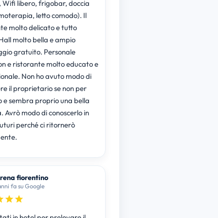
Wifi libero, frigobar, doccia
moterapia, letto comodo). Il
te molto delicato e tutto
Hall molto bella e ampio
gio gratuito. Personale
on e ristorante molto educato e
ionale. Non ho avuto modo di
e il proprietario se non per
o e sembra proprio una bella
. Avrò modo di conoscerlo in
uturi perché ci ritornerò
ente.
rena fiorentino
anni fa su Google
ati in hotel per prelevare il