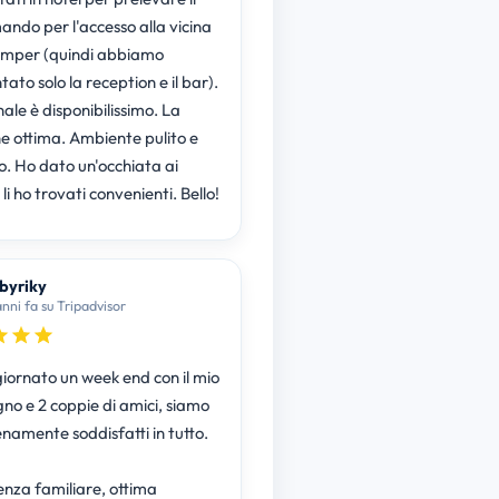
ando per l'accesso alla vicina
mper (quindi abbiamo
ato solo la reception e il bar).
nale è disponibilissimo. La
ne ottima. Ambiente pulito e
o. Ho dato un'occhiata ai
 li ho trovati convenienti. Bello!
byriky
anni fa su Tripadvisor
iornato un week end con il mio
o e 2 coppie di amici, siamo
enamente soddisfatti in tutto.
enza familiare, ottima