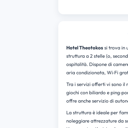
Hotel Theotokos
si trova i
struttura a 2 stelle (o, secon
ospitalità. Dispone di camer
aria condizionata, Wi‑Fi grat
Tra i servizi offerti vi sono 
giochi con biliardo e ping‑po
offre anche servizio di auton
La struttura è ideale per fami
noleggiare attrezzature da sci