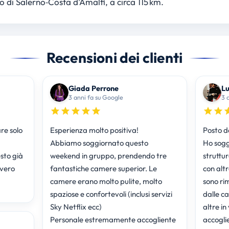
lo di Salerno‑Costa d’Amalfi, a circa 115 km.
Recensioni dei clienti
Giada Perrone
Lu
3 anni fa su Google
3 
re solo
Esperienza molto positiva!
Posto d
Abbiamo soggiornato questo
Ho sogg
sto già
weekend in gruppo, prendendo tre
struttu
vvero
fantastiche camere superior. Le
con altr
camere erano molto pulite, molto
sono ri
spaziose e confortevoli (inclusi servizi
dalle c
Sky Netflix ecc)
altre in
Personale estremamente accogliente
accoglie