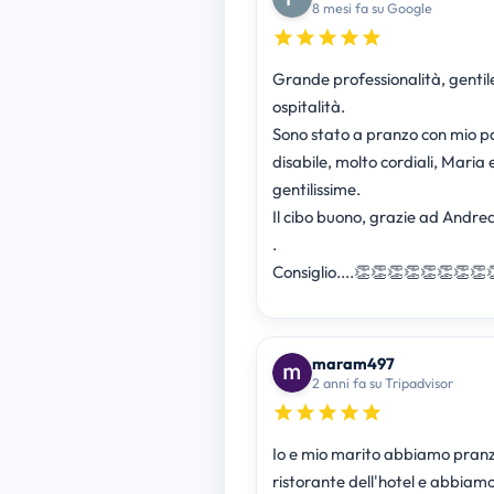
8 mesi fa su Google
Grande professionalità, gentil
ospitalità.
Sono stato a pranzo con mio p
disabile, molto cordiali, Maria 
gentilissime.
Il cibo buono, grazie ad Andrea
.
Consiglio....👏👏👏👏👏👏👏👏
maram497
2 anni fa su Tripadvisor
Io e mio marito abbiamo pranz
ristorante dell'hotel e abbiam