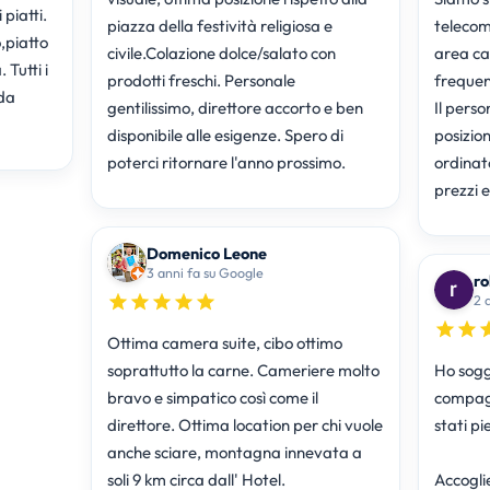
piatti.
piazza della festività religiosa e
telecom
,piatto
civile.Colazione dolce/salato con
area ca
 Tutti i
prodotti freschi. Personale
frequent
 da
gentilissimo, direttore accorto e ben
Il perso
disponibile alle esigenze. Spero di
posizio
poterci ritornare l'anno prossimo.
ordinat
prezzi e
Domenico Leone
3 anni fa su Google
ro
2 
Ottima camera suite, cibo ottimo
soprattutto la carne. Cameriere molto
Ho sogg
bravo e simpatico così come il
compagn
direttore. Ottima location per chi vuole
stati pi
anche sciare, montagna innevata a
soli 9 km circa dall' Hotel.
Accogli