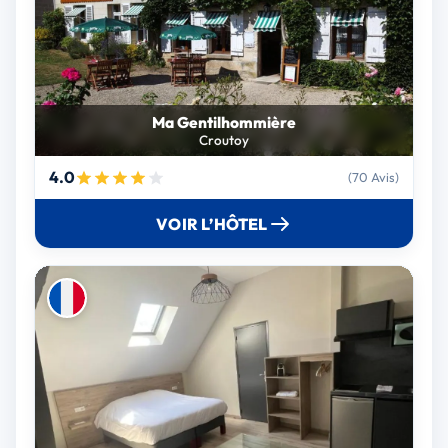
Ma Gentilhommière
Croutoy
4.0
(70 Avis)
VOIR L’HÔTEL