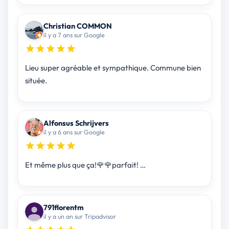
Christian COMMON
il y a 7 ans sur Google
Lieu super agréable et sympathique. Commune bien
située.
Alfonsus Schrijvers
il y a 6 ans sur Google
Et même plus que ça!🌹🌹parfait! …
791florentm
il y a un an sur Tripadvisor