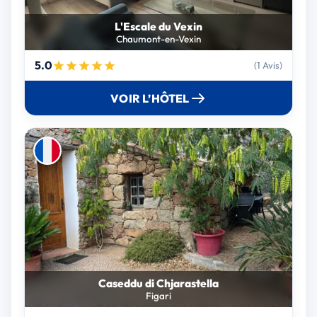
L'Escale du Vexin
Chaumont-en-Vexin
5.0
(1 Avis)
VOIR L’HÔTEL
Caseddu di Chjarastella
Figari