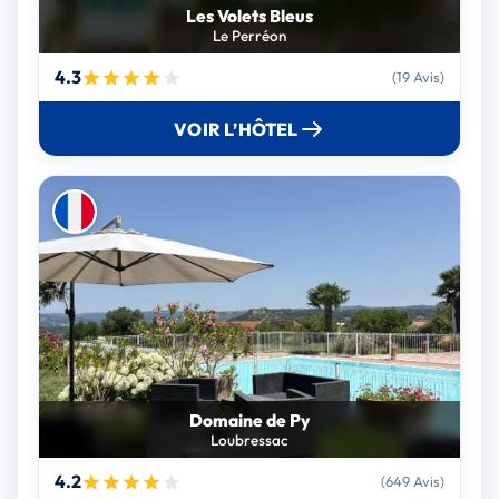
Les Volets Bleus
Le Perréon
4.3
(19 Avis)
VOIR L’HÔTEL
Domaine de Py
Loubressac
4.2
(649 Avis)