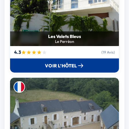
Les Volets Bleus
Le Perréon
4.3
(19 Avis)
VOIR L’HÔTEL