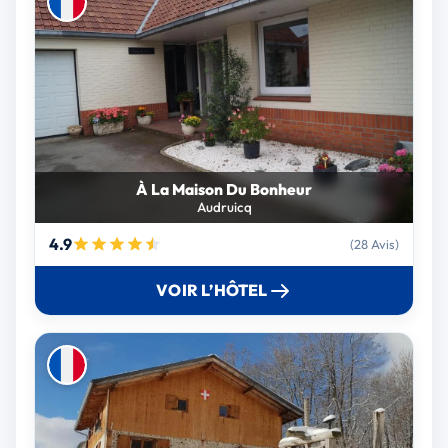
À La Maison Du Bonheur
Audruicq
4.9
(28 Avis)
VOIR L’HÔTEL