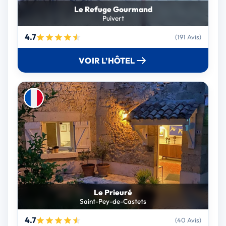
Le Refuge Gourmand
Puivert
4.7
(191 Avis)
VOIR L’HÔTEL
Le Prieuré
Saint-Pey-de-Castets
4.7
(40 Avis)