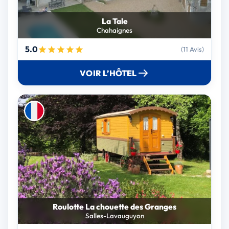
La Tale
Chahaignes
5.0
(11 Avis)
VOIR L’HÔTEL
Roulotte La chouette des Granges
Salles-Lavauguyon