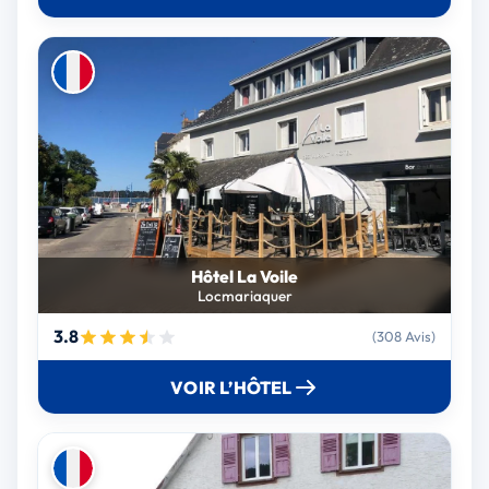
Hôtel La Voile
Locmariaquer
3.8
(308 Avis)
VOIR L’HÔTEL