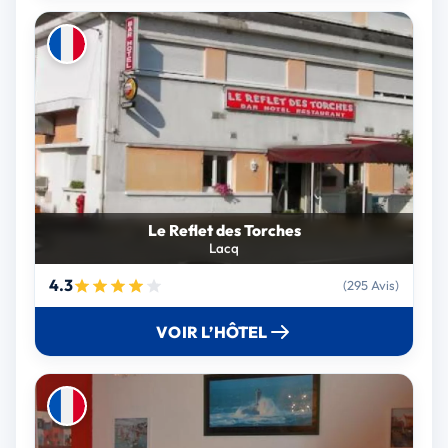
Le Reflet des Torches
Lacq
4.3
(295 Avis)
VOIR L’HÔTEL