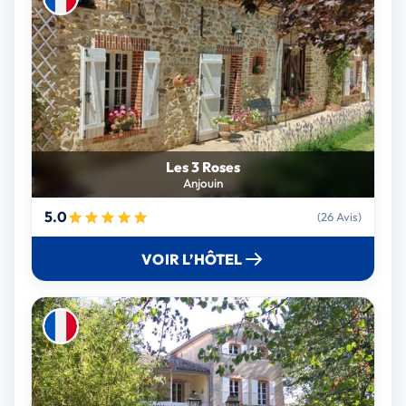
Les 3 Roses
Anjouin
5.0
(26 Avis)
VOIR L’HÔTEL