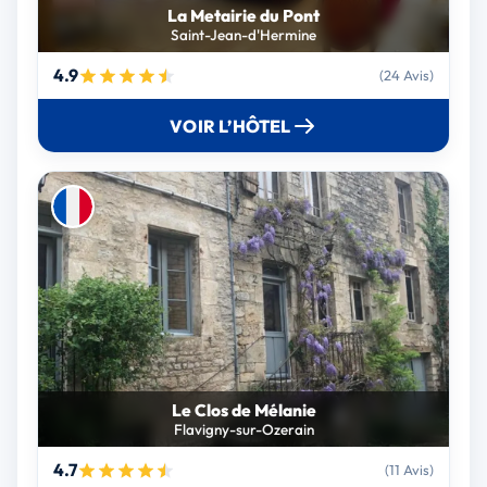
La Metairie du Pont
Saint-Jean-d'Hermine
4.9
(24 Avis)
VOIR L’HÔTEL
Le Clos de Mélanie
Flavigny-sur-Ozerain
4.7
(11 Avis)