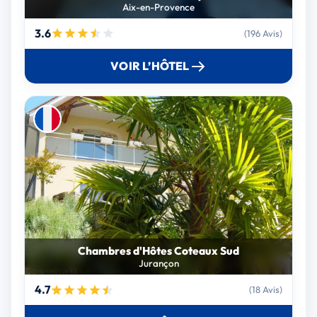
Aix-en-Provence
3.6
(196 Avis)
VOIR L’HÔTEL
Chambres d'Hôtes Coteaux Sud
Jurançon
4.7
(18 Avis)